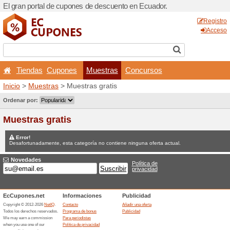
El gran portal de cupones d
Tiendas
Cupones
M
Inicio
>
Muestras
> Muestra