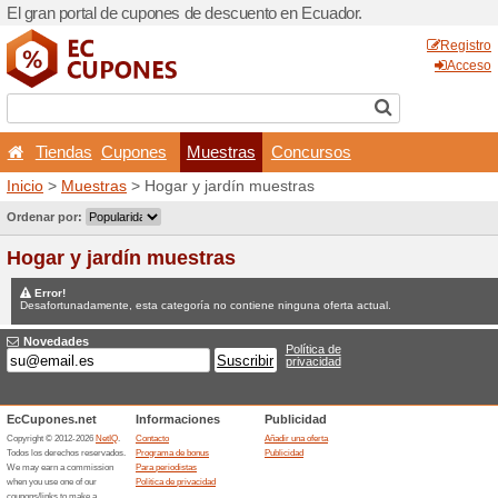
El gran portal de cupones d
Tiendas
Cupones
M
Inicio
>
Muestras
> Hogar y