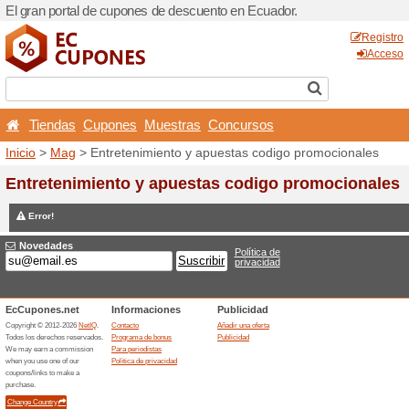
El gran portal de cupones d
Tiendas
Cupones
Mu
Inicio
>
Mag
> Entretenimie