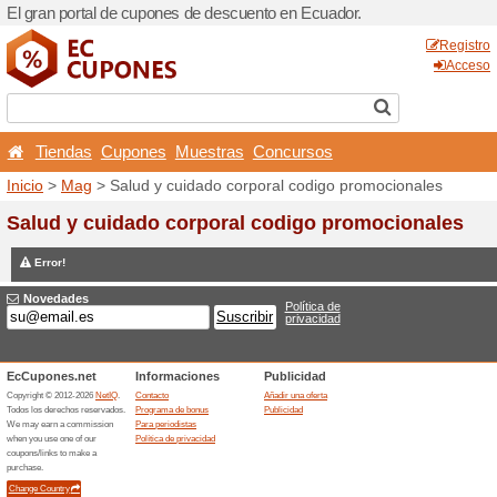
El gran portal de cupones d
Tiendas
Cupones
Mu
Inicio
>
Mag
> Salud y cuid